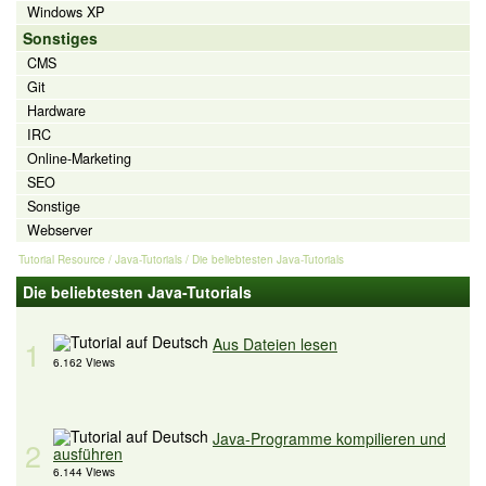
Windows XP
Sonstiges
CMS
Git
Hardware
IRC
Online-Marketing
SEO
Sonstige
Webserver
Tutorial Resource
/
Java-Tutorials
/ Die beliebtesten Java-Tutorials
Die beliebtesten Java-Tutorials
1
Aus Dateien lesen
6.162 Views
Java-Programme kompilieren und
2
ausführen
6.144 Views