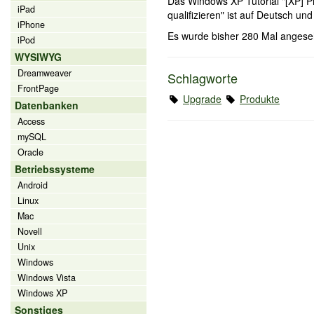
Das Windows XP Tutorial "[XP] P
iPad
qualifizieren" ist auf Deutsch u
iPhone
Es wurde bisher 280 Mal angese
iPod
WYSIWYG
Dreamweaver
Schlagworte
FrontPage
Upgrade
Produkte
Datenbanken
Access
mySQL
Oracle
Betriebssysteme
Android
Linux
Mac
Novell
Unix
Windows
Windows Vista
Windows XP
Sonstiges