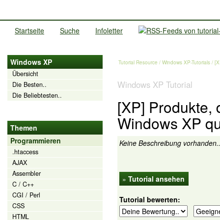
Startseite
Suche
Infoletter
Windows XP
Tutorial Resource
/
Windows XP-Tutorials
/ [X
Übersicht
Windows XP Tutorial
Die Besten..
Die Beliebtesten..
[XP] Produkte, 
Windows XP qua
Themen
Programmieren
Keine Beschreibung vorhanden.
.htaccess
AJAX
Assembler
»
Tutorial ansehen
C / C++
CGI / Perl
Tutorial bewerten:
CSS
HTML