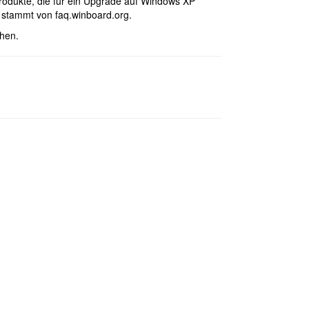
rodukte, die für ein Upgrade auf Windows XP
nd stammt von faq.winboard.org.
hen.