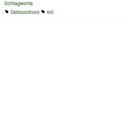
Schlagworte
Dateizuordnung
eml