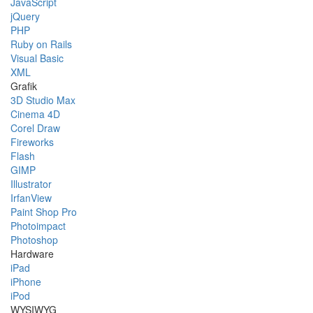
JavaScript
jQuery
PHP
Ruby on Rails
Visual Basic
XML
Grafik
3D Studio Max
Cinema 4D
Corel Draw
Fireworks
Flash
GIMP
Illustrator
IrfanView
Paint Shop Pro
Photoimpact
Photoshop
Hardware
iPad
iPhone
iPod
WYSIWYG