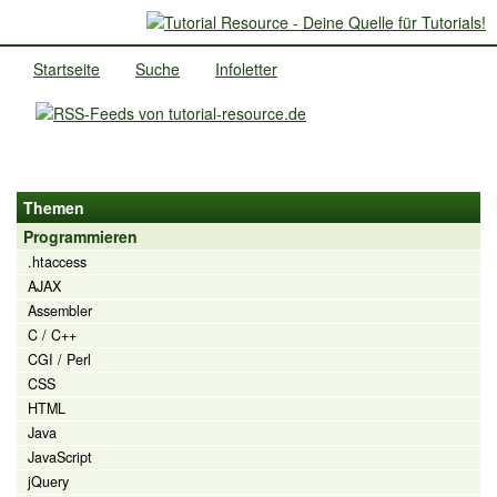
Startseite
Suche
Infoletter
Themen
Programmieren
.htaccess
AJAX
Assembler
C / C++
CGI / Perl
CSS
HTML
Java
JavaScript
jQuery