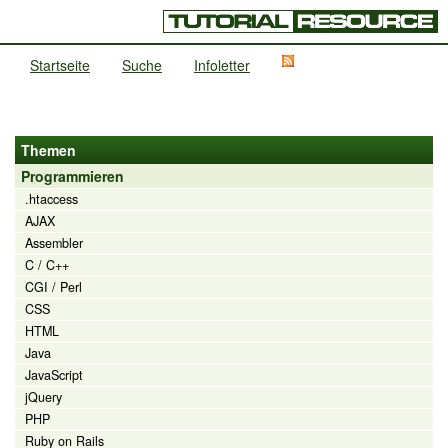
Startseite
Suche
Infoletter
Themen
Programmieren
.htaccess
AJAX
Assembler
C / C++
CGI / Perl
CSS
HTML
Java
JavaScript
jQuery
PHP
Ruby on Rails