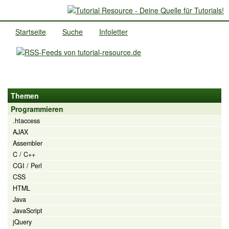
Startseite
Suche
Infoletter
Themen
Programmieren
.htaccess
AJAX
Assembler
C / C++
CGI / Perl
CSS
HTML
Java
JavaScript
jQuery