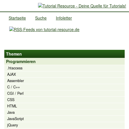
Startseite
Suche
Infoletter
Themen
Programmieren
.htaccess
AJAX
Assembler
C / C++
CGI / Perl
CSS
HTML
Java
JavaScript
jQuery