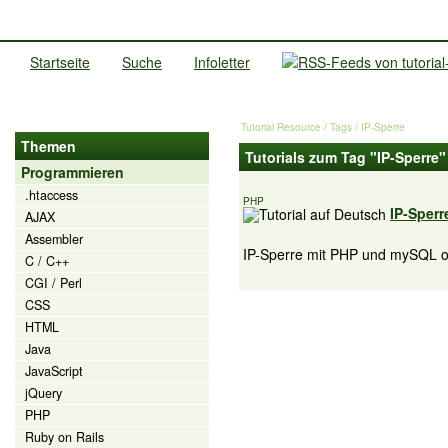
Startseite
Suche
Infoletter
Tutorial Resource
/ Tags / IP-Sperre
Themen
Tutorials zum Tag "IP-Sperre"
Programmieren
.htaccess
PHP
IP-Sperr
AJAX
Assembler
IP-Sperre mit PHP und mySQL od
C / C++
CGI / Perl
CSS
HTML
Java
JavaScript
jQuery
PHP
Ruby on Rails