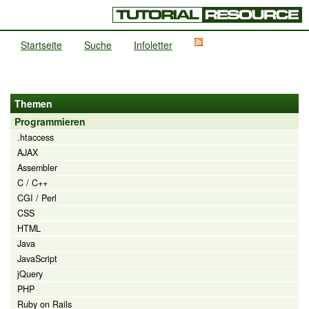
Startseite
Suche
Infoletter
Themen
Programmieren
.htaccess
AJAX
Assembler
C / C++
CGI / Perl
CSS
HTML
Java
JavaScript
jQuery
PHP
Ruby on Rails