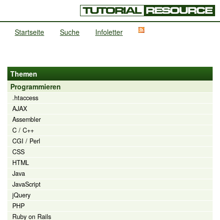
Startseite
Suche
Infoletter
Themen
Programmieren
.htaccess
AJAX
Assembler
C / C++
CGI / Perl
CSS
HTML
Java
JavaScript
jQuery
PHP
Ruby on Rails