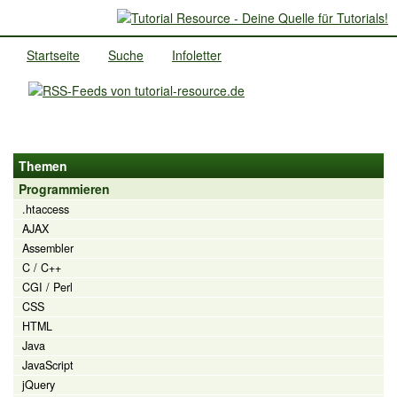
Startseite
Suche
Infoletter
Themen
Programmieren
.htaccess
AJAX
Assembler
C / C++
CGI / Perl
CSS
HTML
Java
JavaScript
jQuery