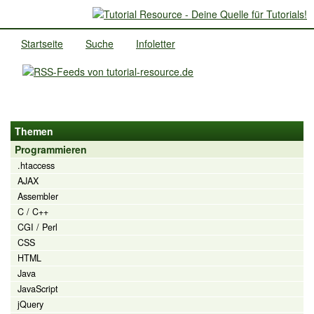
Startseite
Suche
Infoletter
Themen
Programmieren
.htaccess
AJAX
Assembler
C / C++
CGI / Perl
CSS
HTML
Java
JavaScript
jQuery