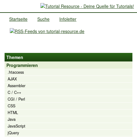
Startseite
Suche
Infoletter
Themen
Programmieren
.htaccess
AJAX
Assembler
C / C++
CGI / Perl
CSS
HTML
Java
JavaScript
jQuery