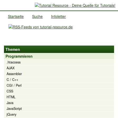
Startseite
Suche
Infoletter
Themen
Programmieren
.htaccess
AJAX
Assembler
C / C++
CGI / Perl
CSS
HTML
Java
JavaScript
jQuery