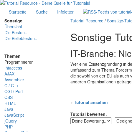
Startseite
Suche
Infoletter
Sonstige
Tutorial Resource
/
Sonstige-Tuto
Übersicht
Sonstige Tuto
Die Besten..
Die Beliebtesten..
IT-Branche: Ni
Themen
Programmieren
Wer eine Existenzgründung in der
.htaccess
umfassend zum Thema Fördermitt
AJAX
die sowohl von der EU als auch
Assembler
anderen Organisationen getrage
C / C++
CGI / Perl
CSS
»
Tutorial ansehen
HTML
Java
Tutorial bewerten:
JavaScript
jQuery
PHP