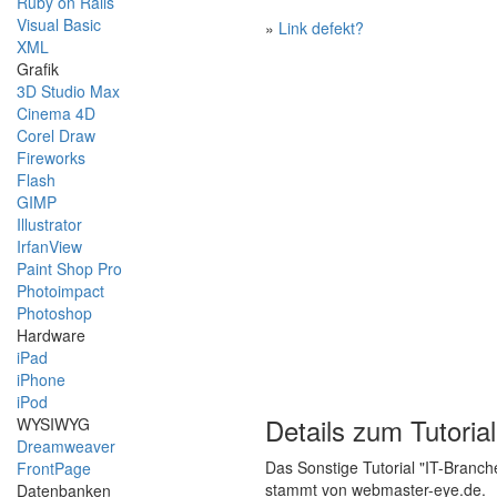
Ruby on Rails
Visual Basic
»
Link defekt?
XML
Grafik
3D Studio Max
Cinema 4D
Corel Draw
Fireworks
Flash
GIMP
Illustrator
IrfanView
Paint Shop Pro
Photoimpact
Photoshop
Hardware
iPad
iPhone
iPod
Details zum Tutorial
WYSIWYG
Dreamweaver
Das Sonstige Tutorial "IT-Branch
FrontPage
stammt von webmaster-eye.de.
Datenbanken