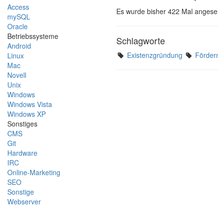
Access
Es wurde bisher 422 Mal angese
mySQL
Oracle
Betriebssysteme
Schlagworte
Android
Existenzgründung
Förderm
Linux
Mac
Novell
Unix
Windows
Windows Vista
Windows XP
Sonstiges
CMS
Git
Hardware
IRC
Online-Marketing
SEO
Sonstige
Webserver