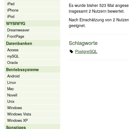
iPad
Es wurde bisher 523 Mal angese
iPhone
insgesamt 2 Nutzern bewertet.
iPod
Nach Einschätzung von 2 Nutzern 
WYSIWYG
geeignet.
Dreamweaver
FrontPage
Schlagworte
Datenbanken
Access
PostgreSQL
mySQL
Oracle
Betriebssysteme
Android
Linux
Mac
Novell
Unix
Windows
Windows Vista
Windows XP
Sonstiges