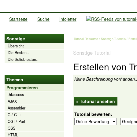
Startseite
Suche
Infoletter
Sonstige
Tutorial Resource
/
Sonstige-Tutorials
/ Erste
Übersicht
Sonstige Tutorial
Die Besten..
Die Beliebtesten..
Erstellen von T
Keine Beschreibung vorhanden.
Themen
Programmieren
.htaccess
»
Tutorial ansehen
AJAX
Assembler
Tutorial bewerten:
C / C++
CGI / Perl
CSS
HTML