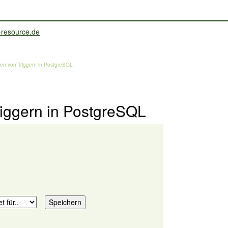
llen von Triggern in PostgreSQL
riggern in PostgreSQL
.