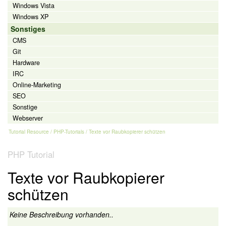
Windows Vista
Windows XP
Sonstiges
CMS
Git
Hardware
IRC
Online-Marketing
SEO
Sonstige
Webserver
Tutorial Resource
/
PHP-Tutorials
/ Texte vor Raubkopierer schützen
PHP Tutorial
Texte vor Raubkopierer
schützen
Keine Beschreibung vorhanden..