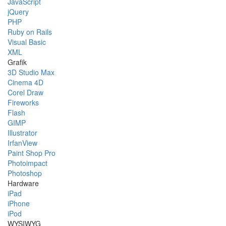
JavaScript
jQuery
PHP
Ruby on Rails
Visual Basic
XML
Grafik
3D Studio Max
Cinema 4D
Corel Draw
Fireworks
Flash
GIMP
Illustrator
IrfanView
Paint Shop Pro
Photoimpact
Photoshop
Hardware
iPad
iPhone
iPod
WYSIWYG