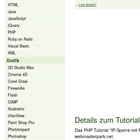
HTML
»
Link defekt?
Java
JavaScript
jQuery
PHP
Ruby on Rails
Visual Basic
XML
Grafik
3D Studio Max
Cinema 4D
Corel Draw
Fireworks
Flash
GIMP
Illustrator
IrfanView
Details zum Tutorial
Paint Shop Pro
Photoimpact
Das PHP Tutorial "IP-Sperre mi
webmasterpark.net.
Photoshop