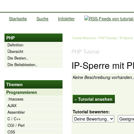
Startseite
Suche
Infoletter
PHP
Tutorial Resource
/
PHP-Tutorials
/ IP-Sperr
Definition
PHP Tutorial
Übersicht
Die Besten..
IP-Sperre mit
Die Beliebtesten..
Keine Beschreibung vorhanden.
Themen
Programmieren
»
Tutorial ansehen
.htaccess
AJAX
Tutorial bewerten:
Assembler
C / C++
CGI / Perl
CSS