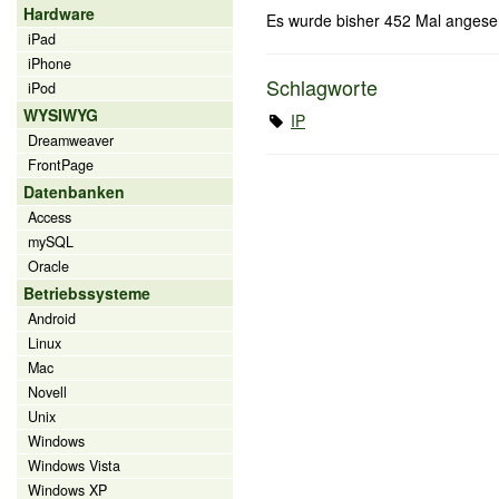
Hardware
Es wurde bisher 452 Mal angese
iPad
iPhone
Schlagworte
iPod
WYSIWYG
IP
Dreamweaver
FrontPage
Datenbanken
Access
mySQL
Oracle
Betriebssysteme
Android
Linux
Mac
Novell
Unix
Windows
Windows Vista
Windows XP