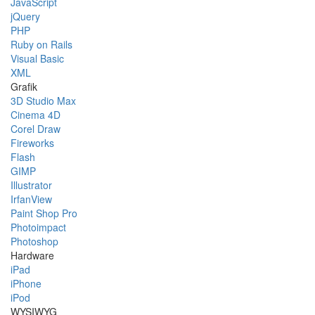
JavaScript
jQuery
PHP
Ruby on Rails
Visual Basic
XML
Grafik
3D Studio Max
Cinema 4D
Corel Draw
Fireworks
Flash
GIMP
Illustrator
IrfanView
Paint Shop Pro
Photoimpact
Photoshop
Hardware
iPad
iPhone
iPod
WYSIWYG