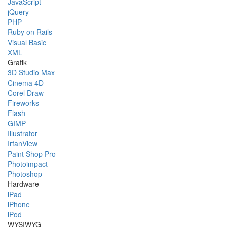
JavaScript
jQuery
PHP
Ruby on Rails
Visual Basic
XML
Grafik
3D Studio Max
Cinema 4D
Corel Draw
Fireworks
Flash
GIMP
Illustrator
IrfanView
Paint Shop Pro
Photoimpact
Photoshop
Hardware
iPad
iPhone
iPod
WYSIWYG