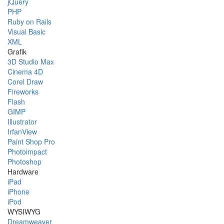
jQuery
PHP
Ruby on Rails
Visual Basic
XML
Grafik
3D Studio Max
Cinema 4D
Corel Draw
Fireworks
Flash
GIMP
Illustrator
IrfanView
Paint Shop Pro
Photoimpact
Photoshop
Hardware
iPad
iPhone
iPod
WYSIWYG
Dreamweaver