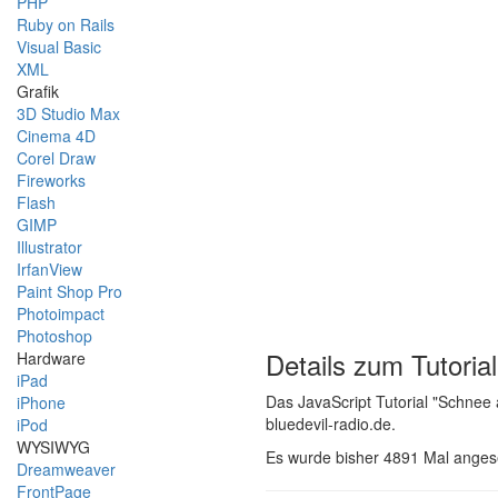
PHP
Ruby on Rails
Visual Basic
XML
Grafik
3D Studio Max
Cinema 4D
Corel Draw
Fireworks
Flash
GIMP
Illustrator
IrfanView
Paint Shop Pro
Photoimpact
Photoshop
Details zum Tutorial
Hardware
iPad
Das JavaScript Tutorial "Schnee
iPhone
bluedevil-radio.de.
iPod
WYSIWYG
Es wurde bisher 4891 Mal ange
Dreamweaver
FrontPage