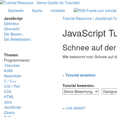
Startseite
Suche
Infoletter
JavaScript
Tutorial Resource
/
JavaScript-Tu
Definition
JavaScript Tu
Übersicht
Die Besten..
Die Beliebtesten..
Schnee auf der
Themen
Wie bekommt man Schnee auf die
Programmieren
.htaccess
AJAX
»
Tutorial ansehen
Assembler
C / C++
Tutorial bewerten:
CGI / Perl
CSS
HTML
Java
JavaScript
»
Link defekt?
jQuery