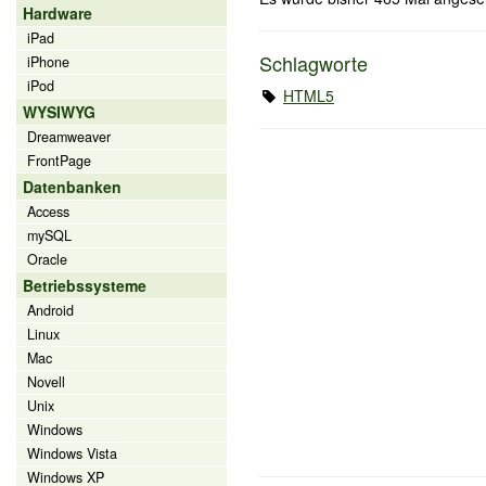
Hardware
iPad
Schlagworte
iPhone
iPod
HTML5
WYSIWYG
Dreamweaver
FrontPage
Datenbanken
Access
mySQL
Oracle
Betriebssysteme
Android
Linux
Mac
Novell
Unix
Windows
Windows Vista
Windows XP