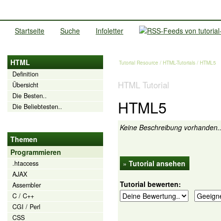
Startseite
Suche
Infoletter
HTML
Tutorial Resource
/
HTML-Tutorials
/ HTML5
Definition
HTML Tutorial
Übersicht
Die Besten..
HTML5
Die Beliebtesten..
Keine Beschreibung vorhanden.
Themen
Programmieren
»
Tutorial ansehen
.htaccess
AJAX
Tutorial bewerten:
Assembler
C / C++
CGI / Perl
CSS