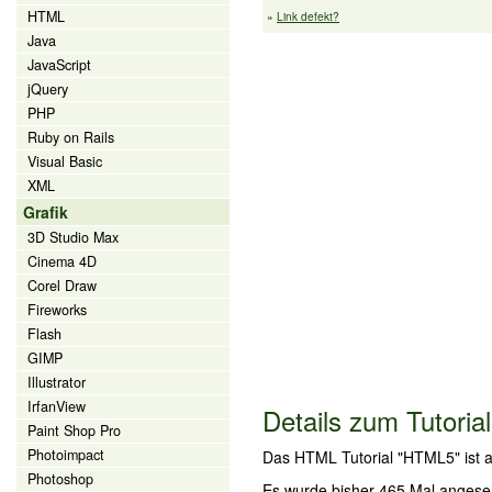
HTML
»
Link defekt?
Java
JavaScript
jQuery
PHP
Ruby on Rails
Visual Basic
XML
Grafik
3D Studio Max
Cinema 4D
Corel Draw
Fireworks
Flash
GIMP
Illustrator
IrfanView
Details zum Tutorial
Paint Shop Pro
Photoimpact
Das HTML Tutorial "HTML5" ist 
Photoshop
Es wurde bisher 465 Mal angese