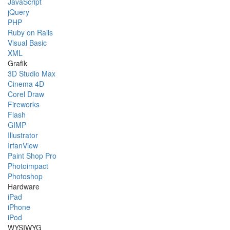
JavaScript
jQuery
PHP
Ruby on Rails
Visual Basic
XML
Grafik
3D Studio Max
Cinema 4D
Corel Draw
Fireworks
Flash
GIMP
Illustrator
IrfanView
Paint Shop Pro
Photoimpact
Photoshop
Hardware
iPad
iPhone
iPod
WYSIWYG