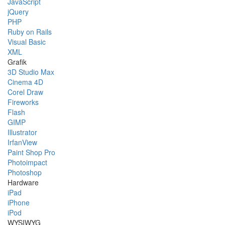
JavaScript
jQuery
PHP
Ruby on Rails
Visual Basic
XML
Grafik
3D Studio Max
Cinema 4D
Corel Draw
Fireworks
Flash
GIMP
Illustrator
IrfanView
Paint Shop Pro
Photoimpact
Photoshop
Hardware
iPad
iPhone
iPod
WYSIWYG