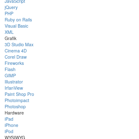
JavaScript
jQuery
PHP
Ruby on Rails
Visual Basic
XML
Grafik
3D Studio Max
Cinema 4D
Corel Draw
Fireworks
Flash
GIMP
Illustrator
IrfanView
Paint Shop Pro
Photoimpact
Photoshop
Hardware
iPad
iPhone
iPod
WYSIWYG