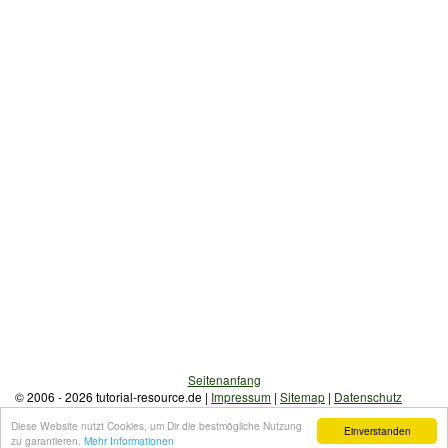
Seitenanfang
© 2006 - 2026 tutorial-resource.de |
Impressum
|
Sitemap
|
Datenschutz
iPhone, iPod, iPad und iOS sind in den USA und anderen Ländern
Diese Website nutzt Cookies, um Dir die bestmögliche Nutzung
Einverstanden
registrierte Marken der Firma Apple Inc.
zu garantieren.
Mehr Informationen