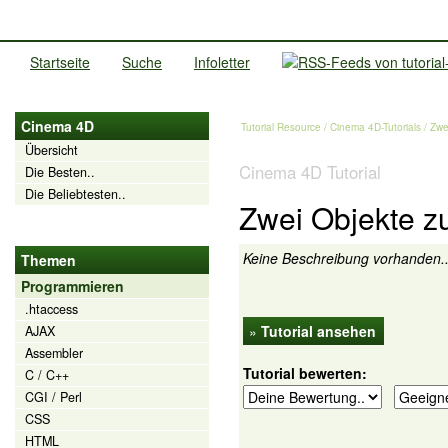
Startseite
Suche
Infoletter
Cinema 4D
Tutorial Resource
/
Cinema 4D-Tutorials
/ Zwe
Übersicht
Cinema 4D Tutorial
Die Besten..
Die Beliebtesten..
Zwei Objekte z
Keine Beschreibung vorhanden.
Themen
Programmieren
.htaccess
»
Tutorial ansehen
AJAX
Assembler
Tutorial bewerten:
C / C++
CGI / Perl
CSS
HTML