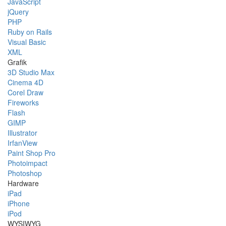
JavaScript
jQuery
PHP
Ruby on Rails
Visual Basic
XML
Grafik
3D Studio Max
Cinema 4D
Corel Draw
Fireworks
Flash
GIMP
Illustrator
IrfanView
Paint Shop Pro
Photoimpact
Photoshop
Hardware
iPad
iPhone
iPod
WYSIWYG