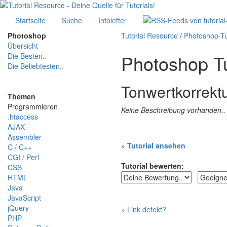
Startseite
Suche
Infoletter
Photoshop
Tutorial Resource
/
Photoshop-Tu
Übersicht
Photoshop Tu
Die Besten..
Die Beliebtesten..
Tonwertkorrekt
Themen
Programmieren
Keine Beschreibung vorhanden..
.htaccess
AJAX
Assembler
»
Tutorial ansehen
C / C++
CGI / Perl
Tutorial bewerten:
CSS
HTML
Java
JavaScript
jQuery
»
Link defekt?
PHP