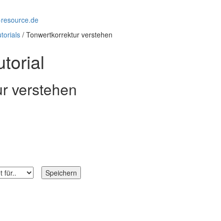
torials
/ Tonwertkorrektur verstehen
torial
ur verstehen