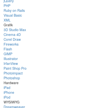
jQuery
PHP
Ruby on Rails
Visual Basic
XML
Grafik
3D Studio Max
Cinema 4D
Corel Draw
Fireworks
Flash
GIMP
Illustrator
IrfanView
Paint Shop Pro
Photoimpact
Photoshop
Hardware
iPad
iPhone
iPod
WYSIWYG
Dreamweaver