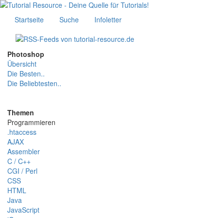
Startseite
Suche
Infoletter
Photoshop
Übersicht
Die Besten..
Die Beliebtesten..
Themen
Programmieren
.htaccess
AJAX
Assembler
C / C++
CGI / Perl
CSS
HTML
Java
JavaScript