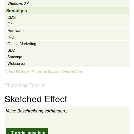
Windows XP
Sonstiges
CMS
Git
Hardware
IRC
Online-Marketing
SEO
Sonstige
Webserver
Tutorial Resource
/
Photoshop-Tutorials
/ Sketched Effect
Photoshop Tutorial
Sketched Effect
Keine Beschreibung vorhanden..
»
Tutorial ansehen