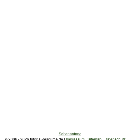
Seitenanfang
© 2006 - 2026 tutorial-resource.de |
Impressum
|
Sitemap
|
Datenschutz