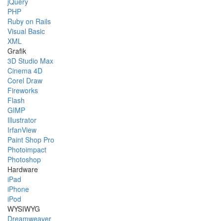
jQuery
PHP
Ruby on Rails
Visual Basic
XML
Grafik
3D Studio Max
Cinema 4D
Corel Draw
Fireworks
Flash
GIMP
Illustrator
IrfanView
Paint Shop Pro
Photoimpact
Photoshop
Hardware
iPad
iPhone
iPod
WYSIWYG
Dreamweaver