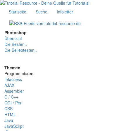
Startseite
Suche
Infoletter
Photoshop
Übersicht
Die Besten..
Die Beliebtesten..
Themen
Programmieren
.htaccess
AJAX
Assembler
C / C++
CGI / Perl
CSS
HTML
Java
JavaScript