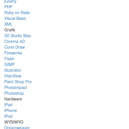
jQuery
PHP
Ruby on Rails
Visual Basic
XML
Grafik
3D Studio Max
Cinema 4D
Corel Draw
Fireworks
Flash
GIMP
Illustrator
IrfanView
Paint Shop Pro
Photoimpact
Photoshop
Hardware
iPad
iPhone
iPod
WYSIWYG
Dreamweaver