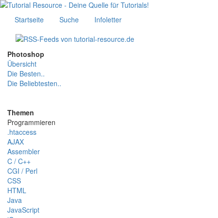
Startseite
Suche
Infoletter
Photoshop
Übersicht
Die Besten..
Die Beliebtesten..
Themen
Programmieren
.htaccess
AJAX
Assembler
C / C++
CGI / Perl
CSS
HTML
Java
JavaScript