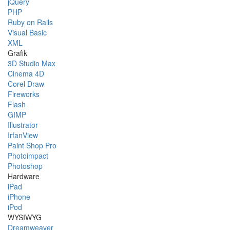
jQuery
PHP
Ruby on Rails
Visual Basic
XML
Grafik
3D Studio Max
Cinema 4D
Corel Draw
Fireworks
Flash
GIMP
Illustrator
IrfanView
Paint Shop Pro
Photoimpact
Photoshop
Hardware
iPad
iPhone
iPod
WYSIWYG
Dreamweaver