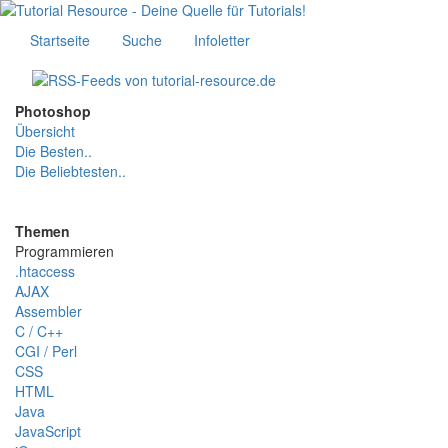
Startseite
Suche
Infoletter
Photoshop
Übersicht
Die Besten..
Die Beliebtesten..
Themen
Programmieren
.htaccess
AJAX
Assembler
C / C++
CGI / Perl
CSS
HTML
Java
JavaScript