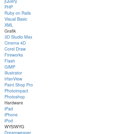
jQuery
PHP
Ruby on Rails
Visual Basic
XML
Grafik
3D Studio Max
Cinema 4D
Corel Draw
Fireworks
Flash
GIMP
Illustrator
IrfanView
Paint Shop Pro
Photoimpact
Photoshop
Hardware
iPad
iPhone
iPod
WYSIWYG
Dreamweaver