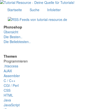
Startseite
Suche
Infoletter
Photoshop
Übersicht
Die Besten..
Die Beliebtesten..
Themen
Programmieren
.htaccess
AJAX
Assembler
C / C++
CGI / Perl
CSS
HTML
Java
JavaScript